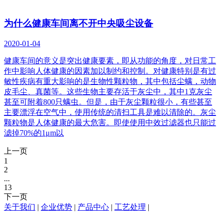
为什么健康车间离不开中央吸尘设备
2020-01-04
健康车间的意义是突出健康要素，即从功能的角度，对日常工
作中影响人体健康的因素加以制约和控制。对健康特别是有过
敏性疾病有重大影响的是生物性颗粒物，其中包括尘螨，动物
皮毛尘、真菌等。这些生物主要存活于灰尘中，其中1克灰尘
甚至可附着800只螨虫。但是，由于灰尘颗粒很小，有些甚至
主要漂浮在空气中，使用传统的清扫工具是难以清除的。灰尘
颗粒物是人体健康的最大危害。即使使用中效过滤器也只能过
滤掉70%的1μm以
上一页
1
2
...
13
下一页
关于我们
|
企业优势
|
产品中心
|
工艺处理
|