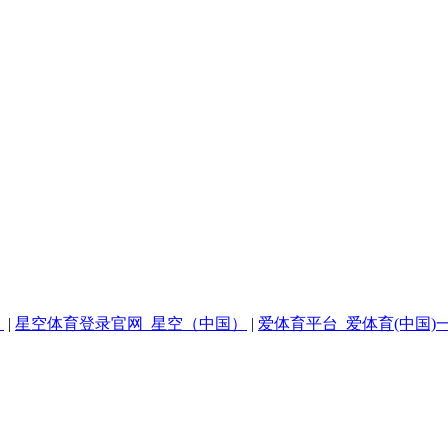
）
|
星空体育登录官网_星空（中国）
|
爱体育平台_爱体育(中国)