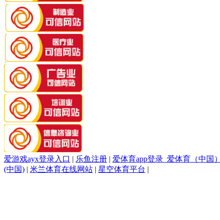
爱游戏ayx登录入口
|
乐鱼注册
|
爱体育app登录_爱体育（中国
(中国)
|
米兰体育在线网站
|
星空体育平台
|