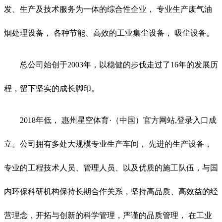
发、生产及技术服务为一体的综合性企业， 专业生产废气油
烟处理设备， 各种节能、高效的工业集尘设备， 吸尘设备。
总公司始创于2003年，以稳健的步伐走过了16年的发展历
程，留下坚实的成长脚印。
2018年低， 惠州星空体育·（中国）官方网站,登录入口成
立。公司拥有多处大规模专业生产车间， 先进的生产设备，
专业的工程技术人员、管理人员、以及优质的施工队伍，与国
内环保科研机构保持长期合作关系，坚持高品质、高效益的经
营理念，开拓与创新的科学管理，严谨的品质管理， 在工业