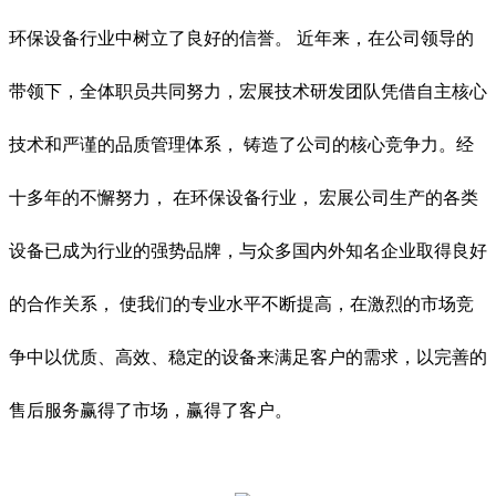
环保设备行业中树立了良好的信誉。 近年来，在公司领导的
带领下，全体职员共同努力，宏展技术研发团队凭借自主核心
技术和严谨的品质管理体系， 铸造了公司的核心竞争力。经
十多年的不懈努力， 在环保设备行业， 宏展公司生产的各类
设备已成为行业的强势品牌，与众多国内外知名企业取得良好
的合作关系， 使我们的专业水平不断提高，在激烈的市场竞
争中以优质、高效、稳定的设备来满足客户的需求，以完善的
售后服务赢得了市场，赢得了客户。