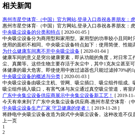
相关新闻
惠州市星空体育·（中国）官方网站,登录入口恭祝各界朋友：
惠州市星空体育·（中国）官方网站,登录入口恭祝各界朋友：
中央吸尘设备的分类和特点
[ 2020-01-05 ]
中央吸尘设备分为商用型和家用型。家用型的功率较小且同时只
使用的面积不相同。中央吸尘设备特点如下：使用简便、性能
为什么健康车间离不开中央吸尘设备
[ 2020-01-04 ]
健康车间的意义是突出健康要素，即从功能的角度，对日常工
尘、真菌等。这些生物主要存活于灰尘中，其中1克灰尘甚至可
体健康的最大危害。即使使用中效过滤器也只能过滤掉70%的1
中央吸尘设备的概述与分类
[ 2020-01-03 ]
中央吸尘设备由吸尘主机、管网、吸尘插口、吸尘组件组成。
吸尘组件插入吸口，有害气体与灰尘通过真空吸尘管道，将室
广东中央集尘设备供应商展示中央集尘设备新工艺！
[ 2019-11-
今天有幸来到了广东中央集尘设备供应商-惠州市星空体育·（
中央吸尘设备生产厂家 守卫健康的使者！
[ 2019-11-28 ]
将静电中央吸尘设备改造为袋式中央吸尘设备。这种改造不仅
上一页
1
2