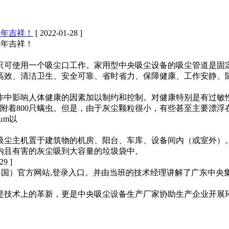
虎年吉祥！
[ 2022-01-28 ]
虎年吉祥！
可使用一个吸尘口工作。家用型中央吸尘设备的吸尘管道是固定的
高效、清洁卫生、安全可靠、省时省力、保障健康、工作安静、
作中影响人体健康的因素加以制约和控制。对健康特别是有过敏
附着800只螨虫。但是，由于灰尘颗粒很小，有些甚至主要漂
μm以
吸尘主机置于建筑物的机房、阳台、车库、设备间内（或室外）
内且有害的灰尘吸到大容量的垃圾袋中。
29 ]
中国）官方网站,登录入口。并由当班的技术经理讲解了广东中
是技术上的革新，更是中央吸尘设备生产厂家协助生产企业开展