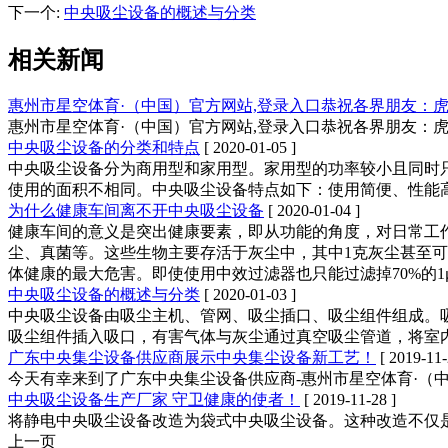
下一个
:
中央吸尘设备的概述与分类
相关新闻
惠州市星空体育·（中国）官方网站,登录入口恭祝各界朋友：
惠州市星空体育·（中国）官方网站,登录入口恭祝各界朋友：
中央吸尘设备的分类和特点
[ 2020-01-05 ]
中央吸尘设备分为商用型和家用型。家用型的功率较小且同时只
使用的面积不相同。中央吸尘设备特点如下：使用简便、性能
为什么健康车间离不开中央吸尘设备
[ 2020-01-04 ]
健康车间的意义是突出健康要素，即从功能的角度，对日常工
尘、真菌等。这些生物主要存活于灰尘中，其中1克灰尘甚至可
体健康的最大危害。即使使用中效过滤器也只能过滤掉70%的1
中央吸尘设备的概述与分类
[ 2020-01-03 ]
中央吸尘设备由吸尘主机、管网、吸尘插口、吸尘组件组成。
吸尘组件插入吸口，有害气体与灰尘通过真空吸尘管道，将室
广东中央集尘设备供应商展示中央集尘设备新工艺！
[ 2019-11-
今天有幸来到了广东中央集尘设备供应商-惠州市星空体育·（
中央吸尘设备生产厂家 守卫健康的使者！
[ 2019-11-28 ]
将静电中央吸尘设备改造为袋式中央吸尘设备。这种改造不仅
上一页