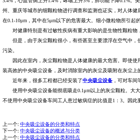
3.4%，心血管病上升1.4%，哮喘上升3%，肺功能下降0.1%。
州、重庆等城市的细颗粒物进行调查和监测也证实，对人体健
在0.1-10μm，其中在5μm以下的危害最大。细小微粒物所
对健康特别是有过敏性疾病有重大影响的是生物性颗粒物
但是，由于灰尘颗粒很小，有些甚至主要漂浮在空气中，
污染。
因此在室内，灰尘颗粒物是人体健康的最大危害。即使使
装高效的中央吸尘
设备
，及时消除室内的灰尘及吸附在灰尘上
近年来
，
很多工程都已经安装
了
中央吸尘
设备
，可对
车间
使用中央吸尘
设备
能彻底吸走
0.1μm以上的灰尘颗粒。
不使用中央吸尘
设备车间工人
患过敏病症的比值是
1：3。
因此
上一个
:
中央吸尘设备的分类和特点
下一个
:
中央吸尘设备的概述与分类
上一个
:
中央吸尘设备的分类和特点