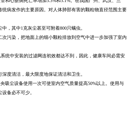
，心血管和心脏病死亡率增加3.3%和3.1%。在我国广州、武汉、兰
传统病发作的主要原因。对人体肺部有害的颗粒物直径范围主要
尘中，其中
1克灰尘甚至可附着800只螨虫。
二次污染，把地面上的细小颗粒排放到空气中进一步加强了室内
新风系统中安装的过滤网连初效都达不到，因此，健康
车间
必需安
行深度清洁，最大限度地保证清洁和卫生。
中央吸尘
设备
使用一次可使室内空气质量提高
50%以上。使用与
尘
设备
必不可少。