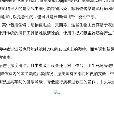
美国的研究也表明PM2.5浓度增加10μg/m³使死亡率增加1.5%
康影响最大的是空气中细小颗粒物污染。颗粒物传染是流行病和
引起的危害可以是急性的，也可以是长期作用产生慢性中毒。
，其中包括尘螨，动物皮毛尘、真菌等。这些生物主要存活于灰
使用传统的清扫工具是难以清除的。使用手提式吸尘器还会产生
用中效过滤器也只能过滤掉
70%的1μm以上的颗粒。而空调和
的物质。
等进行深度清洁。且中央吸尘
设备
还可对
工作台
、
卫生死角
等进
大大降低室内的灰尘颗粒污染情况。据美国有关部门所做的实验，
要想提高
车间
的健康等级，降低流行病和过敏症的发作，中央吸