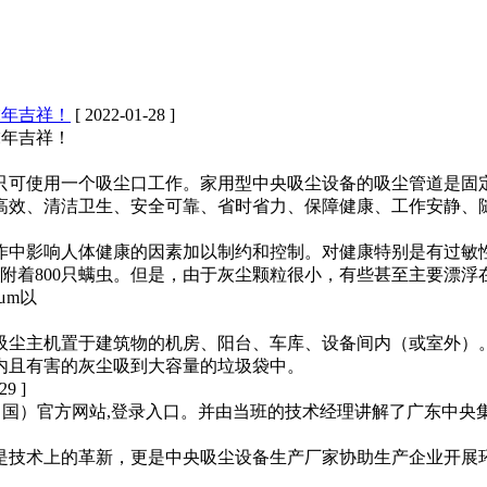
虎年吉祥！
[ 2022-01-28 ]
虎年吉祥！
可使用一个吸尘口工作。家用型中央吸尘设备的吸尘管道是固定的
高效、清洁卫生、安全可靠、省时省力、保障健康、工作安静、
作中影响人体健康的因素加以制约和控制。对健康特别是有过敏
附着800只螨虫。但是，由于灰尘颗粒很小，有些甚至主要漂
μm以
吸尘主机置于建筑物的机房、阳台、车库、设备间内（或室外）
内且有害的灰尘吸到大容量的垃圾袋中。
29 ]
中国）官方网站,登录入口。并由当班的技术经理讲解了广东中
是技术上的革新，更是中央吸尘设备生产厂家协助生产企业开展