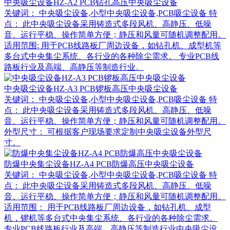
中央吸尘设备HZ-A2 PCB钻孔高压中央吸尘设备
关键词： 中央吸尘设备,小型中央吸尘设备,PCB吸尘设备 特
点： 此中央吸尘设备采用铸造式多段风机、高静压、低噪
音、运行平稳、操作简单方便；静压和风量可随机调整配用。
适用范围: 用于PCB线路板厂周边设备，如钻孔机、成型机等
多台式中央集尘系统、各行业的各种除尘需求。 专业PCB线
路板行业及高端、高静压等制造行业。
中央吸尘设备HZ-A3 PCB锣板高压中央吸尘设备
关键词： 中央吸尘设备,小型中央吸尘设备,PCB吸尘设备 特
点： 此中央吸尘设备采用铸造式多段风机、高静压、低噪
音、运行平稳、操作简单方便；静压和风量可随机调整配用。
外型尺寸： 可根据客户现场要求定制中央吸尘设备外型尺
寸。
防爆中央集尘设备HZ-A4 PCB防爆高压中央吸尘设备
关键词： 中央吸尘设备,小型中央吸尘设备,PCB吸尘设备 特
点： 此中央吸尘设备采用铸造式多段风机、高静压、低噪
音、运行平稳、操作简单方便；静压和风量可随机调整配用。
适用范围： 用于PCB线路板厂周边设备，如钻孔机、成型
机，锣机等多台式中央集尘系统、各行业的各种除尘需求。
专业PCB线路板行业及高端、高静压等制造行业中央吸尘设