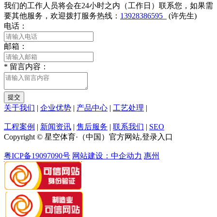
我们的工作人员将会在24小时之内（工作日）联系您，如果需
要其他服务，欢迎拨打服务热线：
13928386595
(许先生)
电话：
邮箱：
*
留言内容：
提交
关于我们
|
企业优势
|
产品中心
|
工艺处理
|
工程案例
|
新闻资讯
|
售后服务
|
联系我们
|
SEO
Copyright © 星空体育·（中国）官方网站,登录入口
粤ICP备19097090号
网站建设：中企动力
惠州