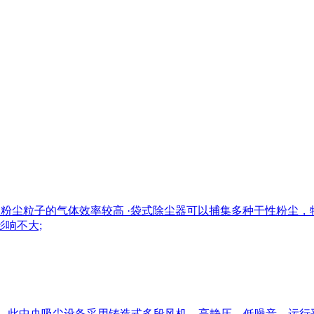
的粉尘粒子的气体效率较高 ·袋式除尘器可以捕集多种干性粉尘，
响不大;
特点： 此中央吸尘设备采用铸造式多段风机、高静压、低噪音、运