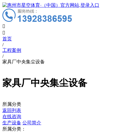


首页
/
工程案例
/
家具厂中央集尘设备
家具厂中央集尘设备
所属分类
返回列表
在线咨询
生产设备
公司简介
所属分类：