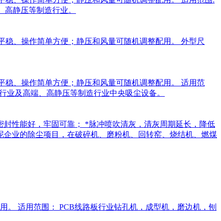
端、高静压等制造行业。
行平稳、操作简单方便；静压和风量可随机调整配用。 外型尺
行平稳、操作简单方便；静压和风量可随机调整配用。 适用范
板行业及高端、高静压等制造行业中央吸尘设备。
密封性能好，牢固可靠； *脉冲喷吹清灰，清灰周期延长，降低
水泥企业的除尘项目，在破碎机、磨粉机、回转窑、烧结机、燃煤
用。 适用范围： PCB线路板行业钻孔机，成型机，磨边机，刨