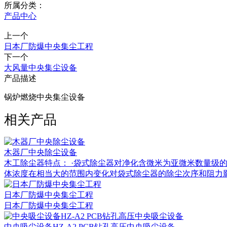
所属分类：
产品中心
上一个
日本厂防爆中央集尘工程
下一个
大风量中央集尘设备
产品描述
锅炉燃烧中央集尘设备
相关产品
木器厂中央除尘设备
木工除尘器特点： ·袋式除尘器对净化含微米为亚微米数量级
体浓度在相当大的范围内变化对袋式除尘器的除尘次序和阻力影
日本厂防爆中央集尘工程
日本厂防爆中央集尘工程
中央吸尘设备HZ-A2 PCB钻孔高压中央吸尘设备