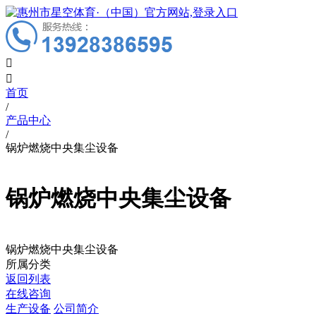


首页
/
产品中心
/
锅炉燃烧中央集尘设备
锅炉燃烧中央集尘设备
锅炉燃烧中央集尘设备
所属分类
返回列表
在线咨询
生产设备
公司简介