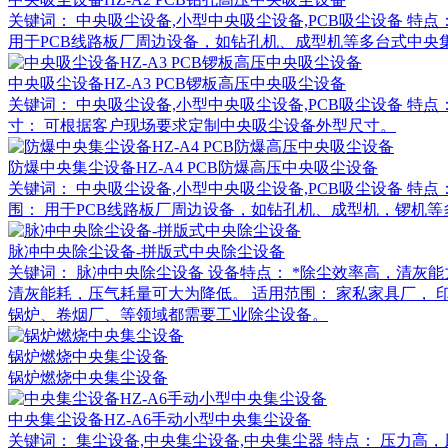
关键词： 中央吸尘设备,小型中央吸尘设备,PCB吸尘设备 
用于PCB线路板厂周边设备，如钻孔机、成型机等多台式中央
中央吸尘设备HZ-A3 PCB锣板高压中央吸尘设备
关键词： 中央吸尘设备,小型中央吸尘设备,PCB吸尘设备 
寸： 可根据客户现场要求定制中央吸尘设备外型尺寸。
防爆中央集尘设备HZ-A4 PCB防爆高压中央吸尘设备
关键词： 中央吸尘设备,小型中央吸尘设备,PCB吸尘设备 
围： 用于PCB线路板厂周边设备，如钻孔机、成型机，锣机
脉冲中央除尘设备-拼版式中央除尘设备
关键词： 脉冲中央除尘设备 设备特点： *除尘效率高，清灰
清灰能耗，压气耗量可大为降低。 适用范围： 家私家具厂，
锅炉、卷烟厂、等领域都需要工业除尘设备。
锅炉燃烧中央集尘设备
锅炉燃烧中央集尘设备
中央集尘设备HZ-A6手动小型中央集尘设备
关键词： 集尘设备,中央集尘设备,中央集尘器 特点： 压力