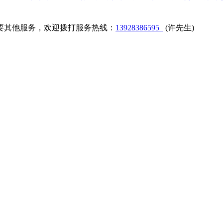
要其他服务，欢迎拨打服务热线：
13928386595
(许先生)