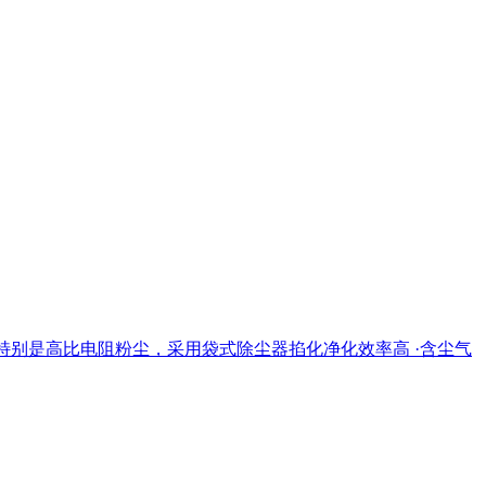
特别是高比电阻粉尘，采用袋式除尘器掐化净化效率高 ·含尘气