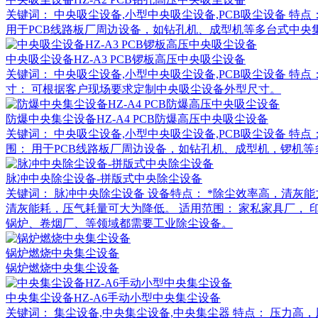
关键词： 中央吸尘设备,小型中央吸尘设备,PCB吸尘设备 
用于PCB线路板厂周边设备，如钻孔机、成型机等多台式中央
中央吸尘设备HZ-A3 PCB锣板高压中央吸尘设备
关键词： 中央吸尘设备,小型中央吸尘设备,PCB吸尘设备 
寸： 可根据客户现场要求定制中央吸尘设备外型尺寸。
防爆中央集尘设备HZ-A4 PCB防爆高压中央吸尘设备
关键词： 中央吸尘设备,小型中央吸尘设备,PCB吸尘设备 
围： 用于PCB线路板厂周边设备，如钻孔机、成型机，锣机
脉冲中央除尘设备-拼版式中央除尘设备
关键词： 脉冲中央除尘设备 设备特点： *除尘效率高，清灰
清灰能耗，压气耗量可大为降低。 适用范围： 家私家具厂，
锅炉、卷烟厂、等领域都需要工业除尘设备。
锅炉燃烧中央集尘设备
锅炉燃烧中央集尘设备
中央集尘设备HZ-A6手动小型中央集尘设备
关键词： 集尘设备,中央集尘设备,中央集尘器 特点： 压力