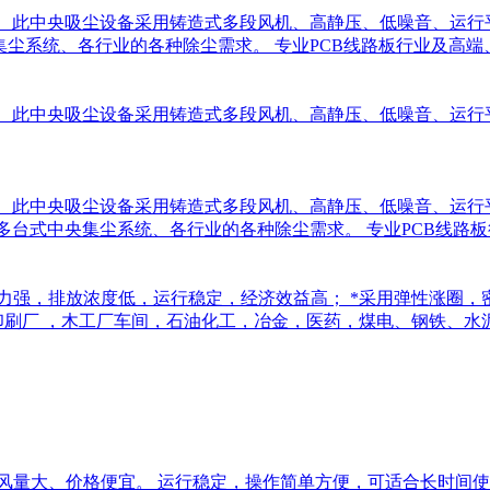
特点： 此中央吸尘设备采用铸造式多段风机、高静压、低噪音、运
集尘系统、各行业的各种除尘需求。 专业PCB线路板行业及高
特点： 此中央吸尘设备采用铸造式多段风机、高静压、低噪音、运
特点： 此中央吸尘设备采用铸造式多段风机、高静压、低噪音、运
等多台式中央集尘系统、各行业的各种除尘需求。 专业PCB线路
能力强，排放浓度低，运行稳定，经济效益高； *采用弹性涨圈，
 印刷厂 ，木工厂车间，石油化工，冶金，医药，煤电、钢铁、
高，风量大、价格便宜。 运行稳定，操作简单方便，可适合长时间使