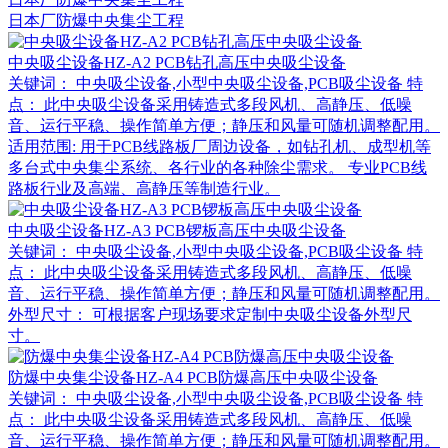
日本厂防爆中央集尘工程
中央吸尘设备HZ-A2 PCB钻孔高压中央吸尘设备
关键词： 中央吸尘设备,小型中央吸尘设备,PCB吸尘设备 特
点： 此中央吸尘设备采用铸造式多段风机、高静压、低噪
音、运行平稳、操作简单方便；静压和风量可随机调整配用。
适用范围: 用于PCB线路板厂周边设备，如钻孔机、成型机等
多台式中央集尘系统、各行业的各种除尘需求。 专业PCB线
路板行业及高端、高静压等制造行业。
中央吸尘设备HZ-A3 PCB锣板高压中央吸尘设备
关键词： 中央吸尘设备,小型中央吸尘设备,PCB吸尘设备 特
点： 此中央吸尘设备采用铸造式多段风机、高静压、低噪
音、运行平稳、操作简单方便；静压和风量可随机调整配用。
外型尺寸： 可根据客户现场要求定制中央吸尘设备外型尺
寸。
防爆中央集尘设备HZ-A4 PCB防爆高压中央吸尘设备
关键词： 中央吸尘设备,小型中央吸尘设备,PCB吸尘设备 特
点： 此中央吸尘设备采用铸造式多段风机、高静压、低噪
音、运行平稳、操作简单方便；静压和风量可随机调整配用。